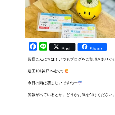
Facebook
Line
Post
Share
皆様こんにちは！いつもブログをご覧頂きありが
建工101神戸本社です
今日の雨は凄まじいですねー
警報が出ているとか。どうかお気を付けください