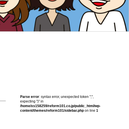
Parse error
: syntax error, unexpected token ";",
expecting ")" in
/home/xs158259/reform101.co.jp/public_html/wp-
content/themes/reform101/sidebar.php
on line
1