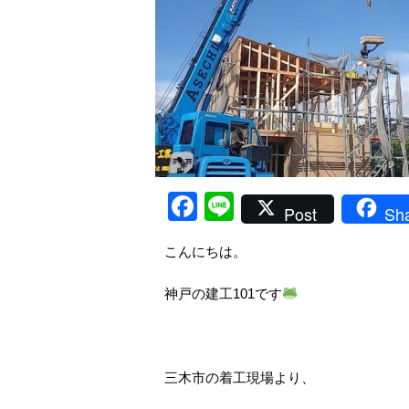
Facebook
Line
Post
Sh
こんにちは。
神戸の建工101です
三木市の着工現場より、