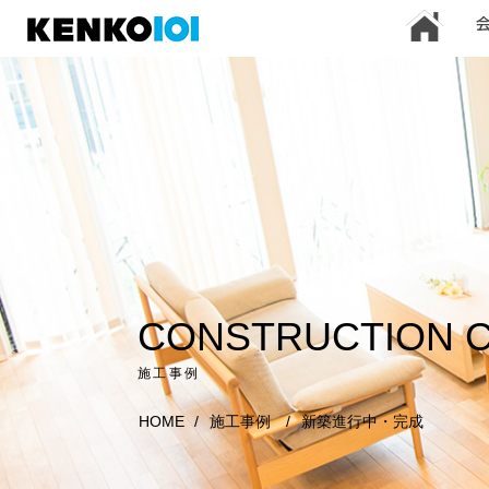
)
CONSTRUCTION 
施工事例
HOME
/
施工事例
/
新築進行中・完成