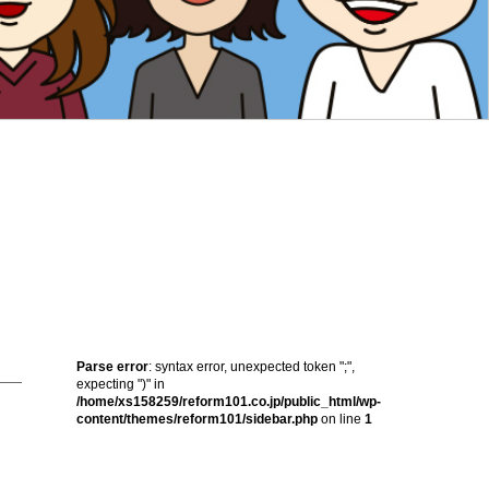
Parse error
: syntax error, unexpected token ";",
expecting ")" in
/home/xs158259/reform101.co.jp/public_html/wp-
content/themes/reform101/sidebar.php
on line
1