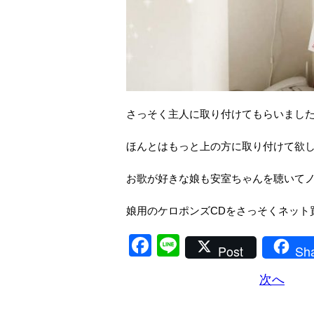
さっそく主人に取り付けてもらいまし
ほんとはもっと上の方に取り付けて欲
お歌が好きな娘も安室ちゃんを聴いて
娘用のケロポンズCDをさっそくネット
Facebook
Line
Post
Sh
次へ