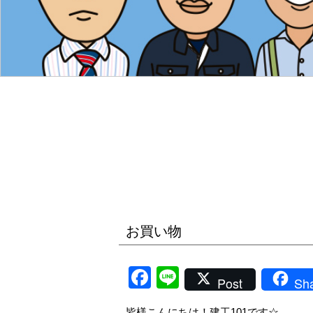
お買い物
Facebook
Line
Post
Sh
皆様こんにちは！建工101です☆