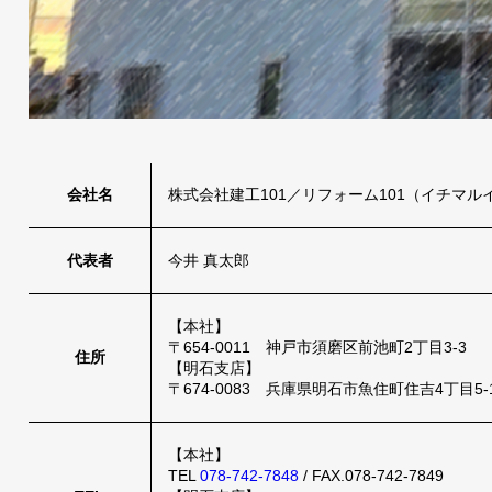
会社名
株式会社建工101／リフォーム101（イチマル
代表者
今井 真太郎
【本社】
〒654-0011 神戸市須磨区前池町2丁目3-3
住所
【明石支店】
〒674-0083 兵庫県明石市魚住町住吉4丁目5-
【本社】
TEL
078-742-7848
/ FAX.078-742-7849