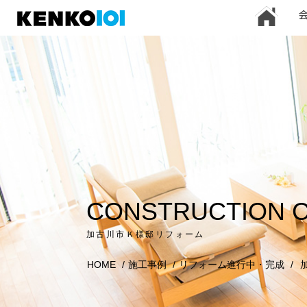
)
CONSTRUCTION 
加古川市Ｋ様邸リフォーム
HOME
/
施工事例
/
リフォーム進行中・完成
/