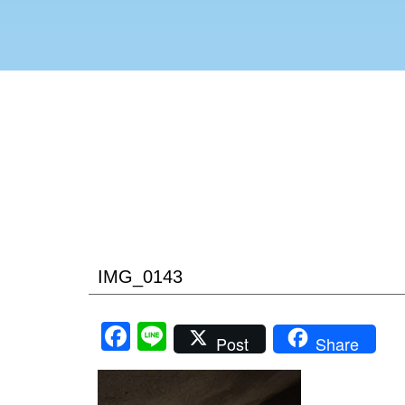
IMG_0143
Facebook
Line
Post
Share