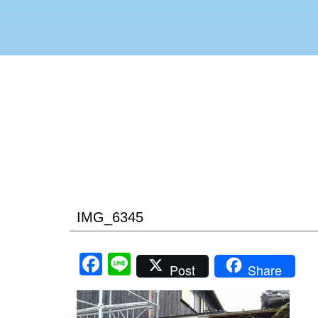
IMG_6345
Facebook
Line
Post
Share