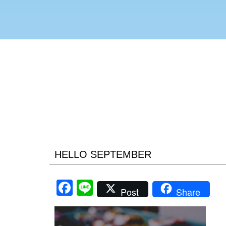
HELLO SEPTEMBER
Facebook
Line
Post
Share