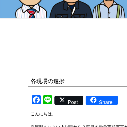
各現場の進捗
Facebook
Line
Post
Share
こんにちは。
兵庫県もいよいよ明日から３度目の緊急事態宣言