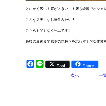
とにかく広い！窓が大きい！！床も綺麗でオシャ
こんなステキなお家住みたいナ…
こちらも間もなく完工です！
最後の最後まで感謝の気持ちを忘れず丁寧な作業
Facebook
Line
Post
Share
次へ
一