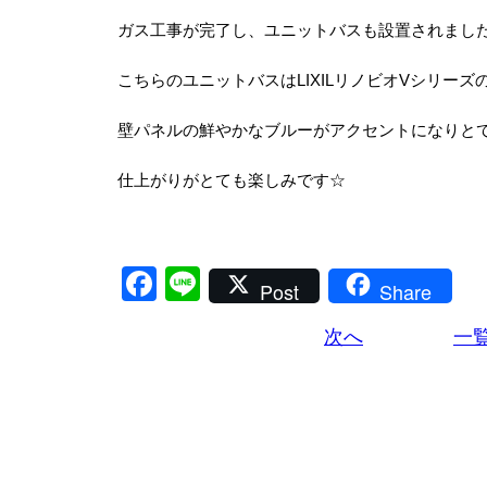
ガス工事が完了し、ユニットバスも設置されまし
こちらのユニットバスはLIXILリノビオVシリーズ
壁パネルの鮮やかなブルーがアクセントになりと
仕上がりがとても楽しみです☆
Facebook
Line
Post
Share
次へ
一