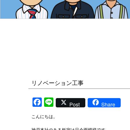
リノベーション工事
Facebook
Line
Post
Share
こんにちは。
神戸本社のある板宿は只今雨模様です。