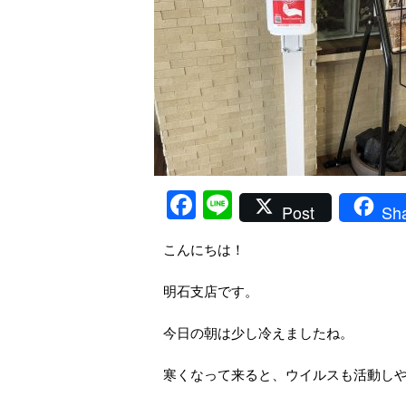
Facebook
Line
Post
Sh
こんにちは！
明石支店です。
今日の朝は少し冷えましたね。
寒くなって来ると、ウイルスも活動し