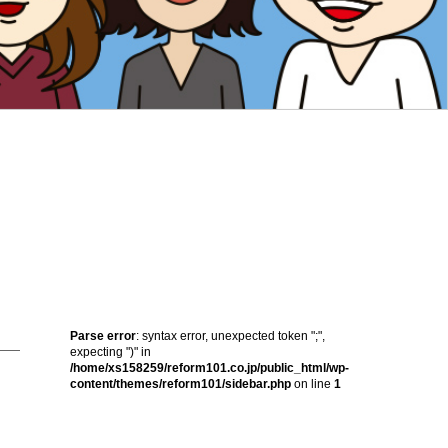
Parse error
: syntax error, unexpected token ";",
expecting ")" in
/home/xs158259/reform101.co.jp/public_html/wp-
content/themes/reform101/sidebar.php
on line
1