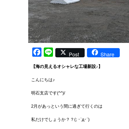
Facebook
Line
Post
Share
【海の見えるオシャレな工場新設♪】
こんにちは♪
明石支店です(^^)/
2月があっという間に過ぎて行くのは
私だけでしょうか？？(; ･`д･´)