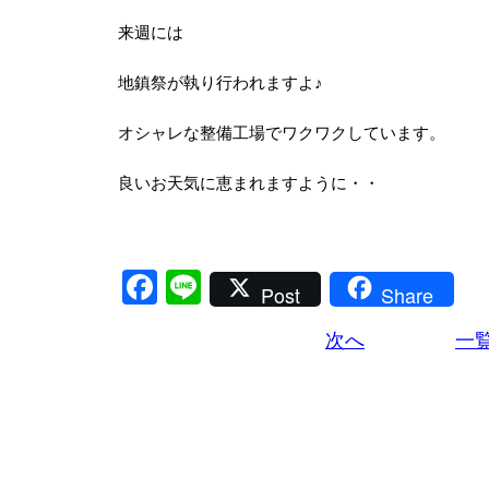
来週には
地鎮祭が執り行われますよ♪
オシャレな整備工場でワクワクしています。
良いお天気に恵まれますように・・
Facebook
Line
Post
Share
次へ
一