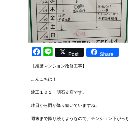
Facebook
Line
Post
Share
【須磨マンション改修工事】
こんにちは！
建工１０１ 明石支店です。
昨日から雨が降り続いていますね。
週末まで降り続くようなので、テンション下がっちゃ