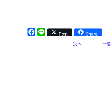
Facebook
Line
Post
Share
次へ
一