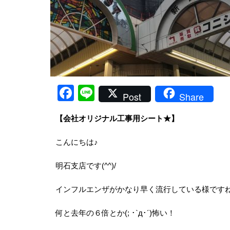
Facebook
Line
Post
Share
【会社オリジナル工事用シート★】
こんにちは♪
明石支店です(^^)/
インフルエンザがかなり早く流行している様です
何と去年の６倍とか(; ･`д･´)怖い！