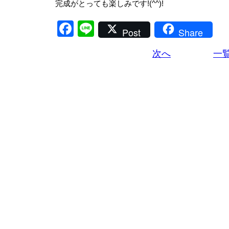
完成がとっても楽しみです!(^^)!
Facebook
Line
Post
Share
次へ
一