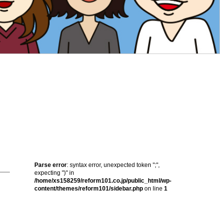
Parse error
: syntax error, unexpected token ";",
expecting ")" in
/home/xs158259/reform101.co.jp/public_html/wp-
content/themes/reform101/sidebar.php
on line
1