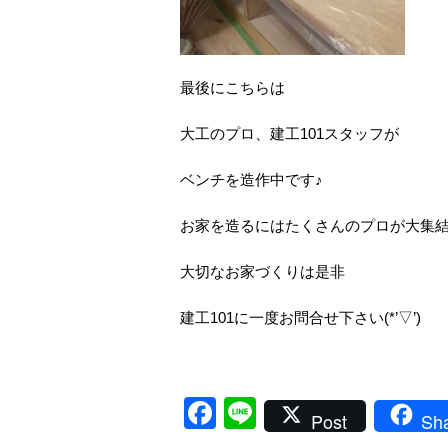
最後にこちらは
大工のプロ、建工101スタッフが
ベンチを造作中です♪
お家を造るにはたくさんのプロが大集結
大切なお家づくりは是非
建工101に一度お問合せ下さい(*’▽’)
Facebook
Line
Post
Sh