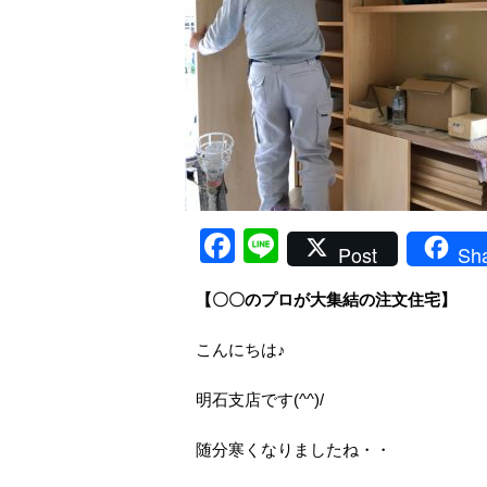
Facebook
Line
Post
Sh
【〇〇のプロが大集結の注文住宅】
こんにちは♪
明石支店です(^^)/
随分寒くなりましたね・・