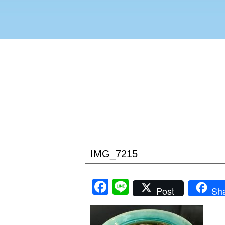
IMG_7215
Facebook
Line
Post
Sh