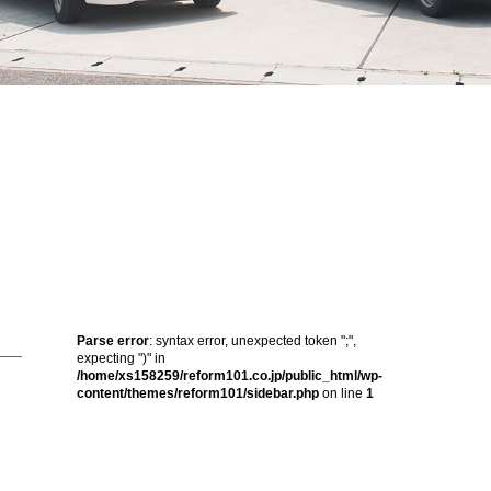
Parse error
: syntax error, unexpected token ";",
expecting ")" in
/home/xs158259/reform101.co.jp/public_html/wp-
content/themes/reform101/sidebar.php
on line
1