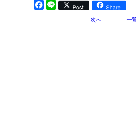
Facebook
Line
Post
Share
次へ
一