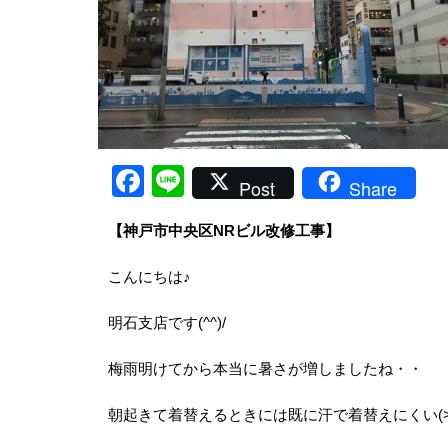
Facebook
Line
Post
Share
【神戸市中央区NRビル改修工事】
こんにちは♪
明石支店です(^^)/
梅雨明けてから本当に暑さが増しましたね・・
朝起きて着替えるときには既に汗で着替えにくい(>_