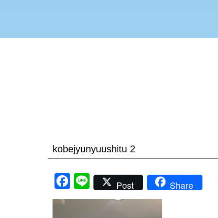
kobejyunyuushitu 2
Facebook
Line
Post
Share