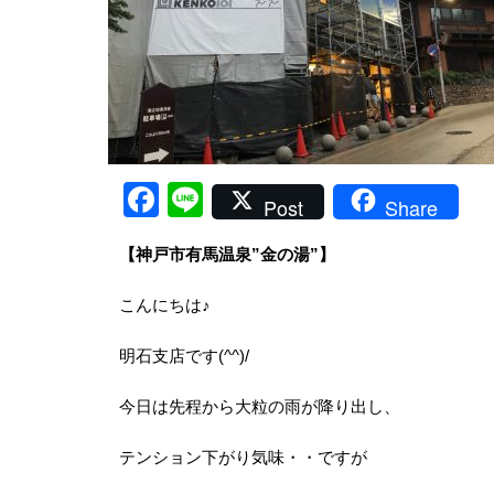
Facebook
Line
Post
Share
【神戸市有馬温泉”金の湯”】
こんにちは♪
明石支店です(^^)/
今日は先程から大粒の雨が降り出し、
テンション下がり気味・・ですが