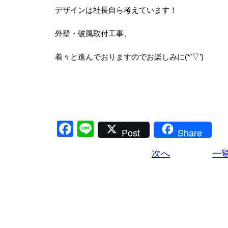
デザインは社長自ら考えています！
外壁・破風取付工事、
着々と進んでおりますのでお楽しみに(*’▽’)
Facebook
Line
Post
Share
次へ
一