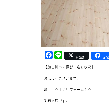
Facebook
Line
Post
Sh
【加古川市Ｋ様邸 進歩状況】
おはようございます。
建工１０１／リフォーム１０１
明石支店です。