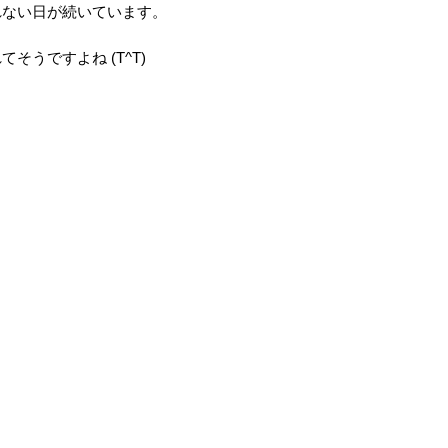
れない日が続いています。
うですよね (T^T)