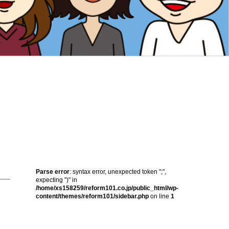
Parse error
: syntax error, unexpected token ";",
expecting ")" in
/home/xs158259/reform101.co.jp/public_html/wp-
content/themes/reform101/sidebar.php
on line
1