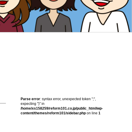
Parse error
: syntax error, unexpected token ";",
expecting ")" in
/home/xs158259/reform101.co.jp/public_html/wp-
content/themes/reform101/sidebar.php
on line
1