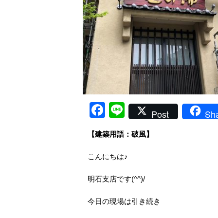
Facebook
Line
Post
Sh
【建築用語：破風】
こんにちは♪
明石支店です(^^)/
今日の現場は引き続き