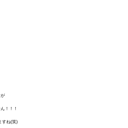
すが
せん！！！
すね(笑)