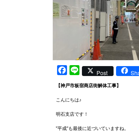
Facebook
Line
Post
Sh
【神戸市板宿商店街解体工事】
こんにちは♪
明石支店です！
”平成”も最後に近づいていますね。