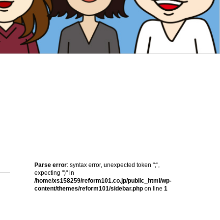
Parse error
: syntax error, unexpected token ";",
expecting ")" in
/home/xs158259/reform101.co.jp/public_html/wp-
content/themes/reform101/sidebar.php
on line
1