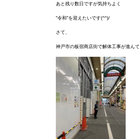
あと残り数日ですが気持ちよく
”令和”を迎えたいです(^^)/
さて、
神戸市の板宿商店街で解体工事が進ん