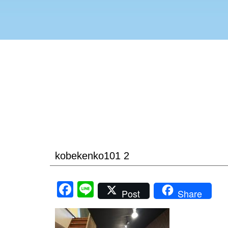
kobekenko101 2
Facebook
Line
Post
Share