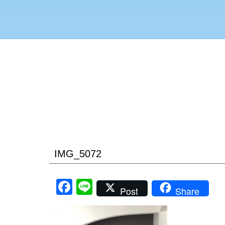
IMG_5072
Facebook
Line
Post
Share