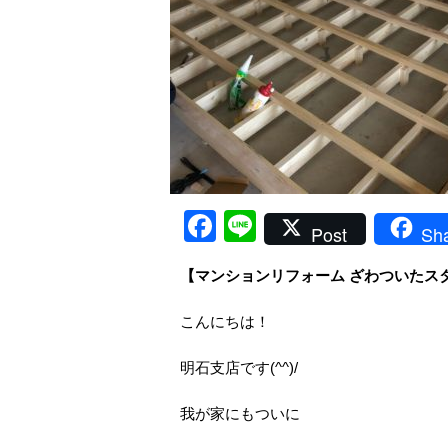
Facebook
Line
Post
Sh
【マンションリフォーム ざわついたス
こんにちは！
明石支店です(^^)/
我が家にもついに