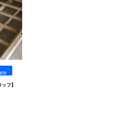
are
タッフ】