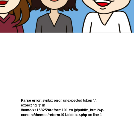
Parse error
: syntax error, unexpected token ";",
expecting ")" in
/home/xs158259/reform101.co.jp/public_html/wp-
content/themes/reform101/sidebar.php
on line
1