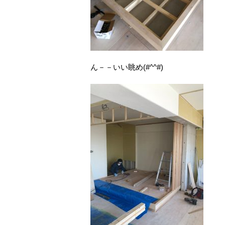
ん－－いい眺め(#^^#)