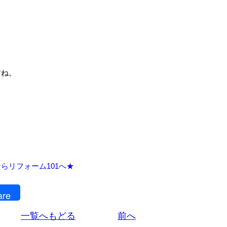
すね。
らリフォーム101へ★
are
一覧へもどる
前へ