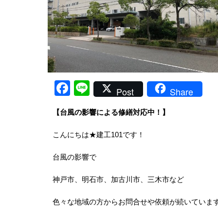
Facebook
Line
Post
Share
【台風の影響による修繕対応中！】
こんにちは★建工101です！
台風の影響で
神戸市、明石市、加古川市、三木市など
色々な地域の方からお問合せや依頼が続いていま