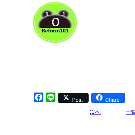
Facebook
Line
Post
Share
次へ
一