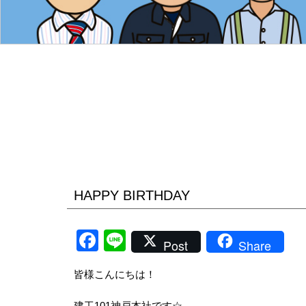
HAPPY BIRTHDAY
Facebook
Line
Post
Share
皆様こんにちは！
建工101神戸本社です☆