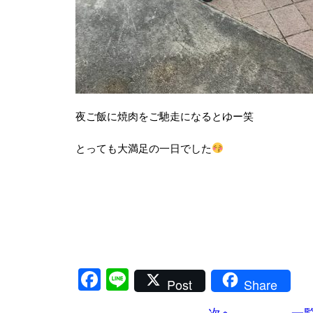
夜ご飯に焼肉をご馳走になるとゆー笑
とっても大満足の一日でした
Facebook
Line
Post
Share