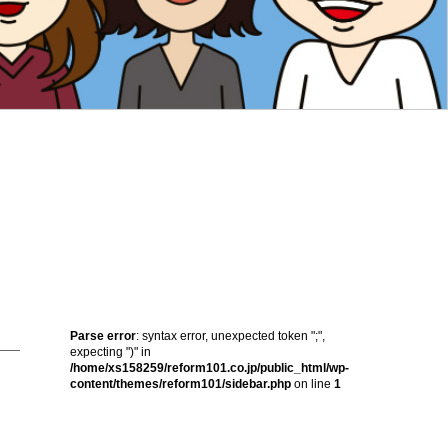
Parse error
: syntax error, unexpected token ";",
expecting ")" in
/home/xs158259/reform101.co.jp/public_html/wp-
content/themes/reform101/sidebar.php
on line
1