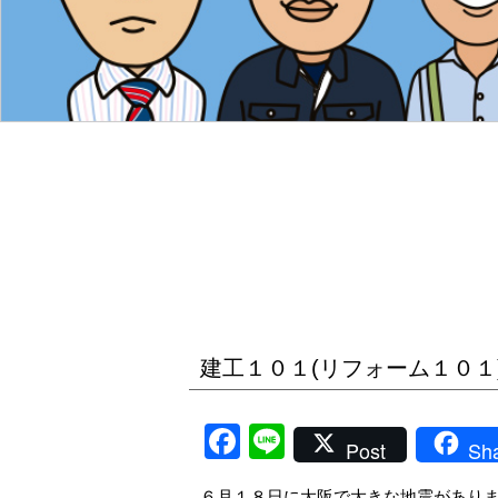
建工１０１(リフォーム１０１
Facebook
Line
Post
Sh
６月１８日に大阪で大きな地震があり