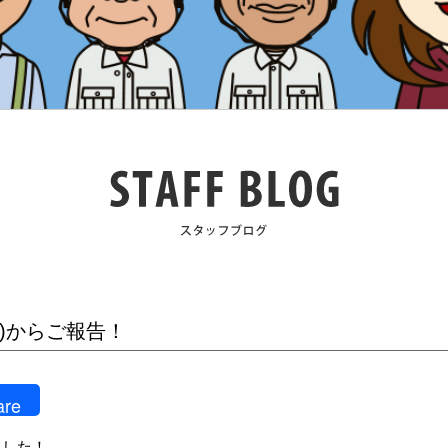
)からご報告！
are
ました！