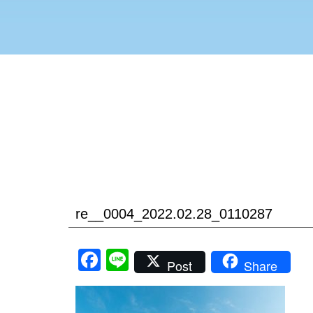
re__0004_2022.02.28_0110287
Facebook
Line
Post
Share