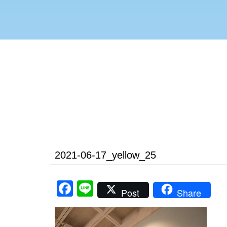
2021-06-17_yellow_25
Facebook
Line
Post
Share