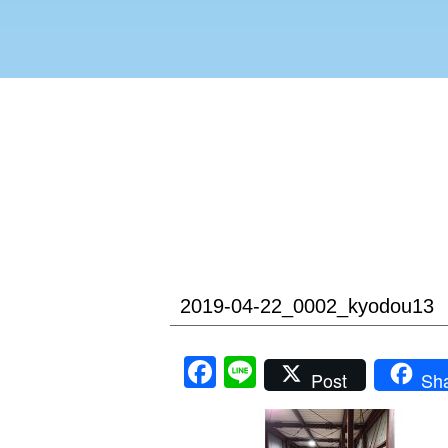
2019-04-22_0002_kyodou13
Facebook
Line
Post
Sh