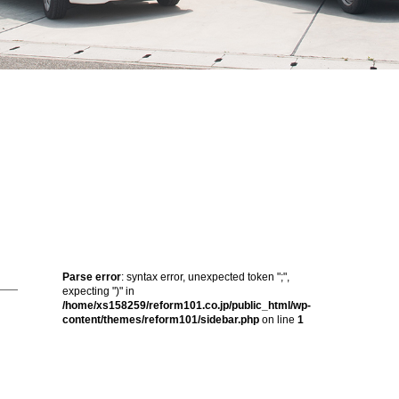
Parse error
: syntax error, unexpected token ";",
expecting ")" in
/home/xs158259/reform101.co.jp/public_html/wp-
content/themes/reform101/sidebar.php
on line
1