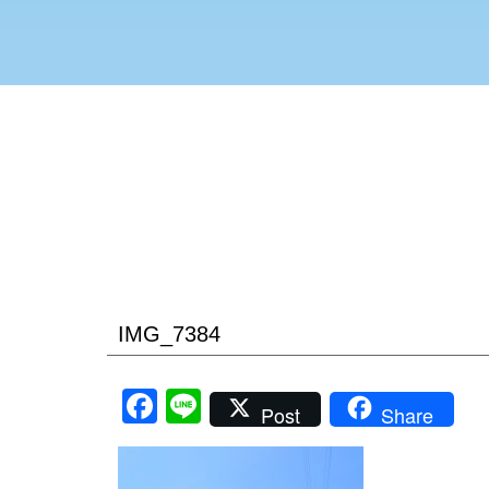
IMG_7384
Facebook
Line
Post
Share