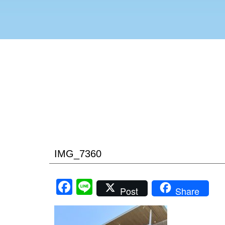
IMG_7360
Facebook
Line
Post
Share