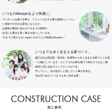
いつものlifestyleをより快適に。
マイホームを建てる事も、リフォームをする事も家族にとってい
い意味での大きな変化になります。
お客様の要望に合わせて今までの環境や
生活にも重点を置く事を大切にしています。
“今までと変わらないstyleに今までより快適なlifestyleへ”
いつまでも永く住まえる家づくり。
建工101は高品質・安全性・快適性から永く住まえる家づくりを第
一に施工しています。そしてそのお家を建てて終わりではなく継
続的に同じ会社でメンテナンスができ、
守っていく。次の世代へと渡していく事が出来る。
先を見つめた“いつまでも永く住める家”