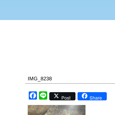
IMG_8238
Facebook
Line
Post
Share